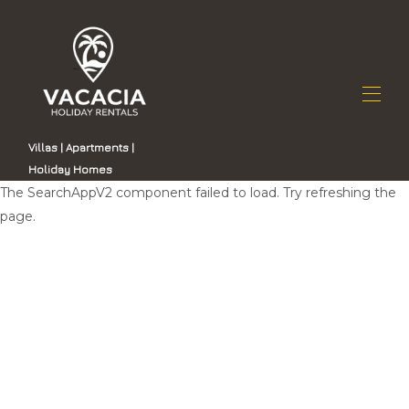
Villas | Apartments |
Holiday Homes
Home
The SearchAppV2 component failed to load. Try refreshing the
All properties
▾
page.
Vacacia sąrašas
Contact us
Kodėl verta rinktis „Vacacia“
Nekilnojamojo turto valdymas Gran Kanarijoje