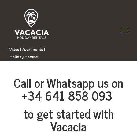
Villas | Apartments |
Holiday Homes
Inici
Totes les propietats
▾
List on Vacacia
Call or Whatsapp us on
Contacte
Per què escollir Vacacia
+34 641 858 093
Gestió immobiliària a Gran Canària
to get started with
Vacacia