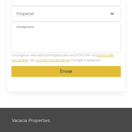
Propietat
Anotacions
La pàgina web està protegida per reCATPCHA i el
política de
privacitat
i els
Condicions del servei
Google s’apliquen.
Enviar
Vacacia Properties