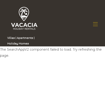
Villas | Apartments |
Holiday Homes
Inici
The SearchAppV2 component failed to load. Try refreshing the
Totes les propietats
▾
page.
List on Vacacia
Contacte
Per què escollir Vacacia
Gestió immobiliària a Gran Canària