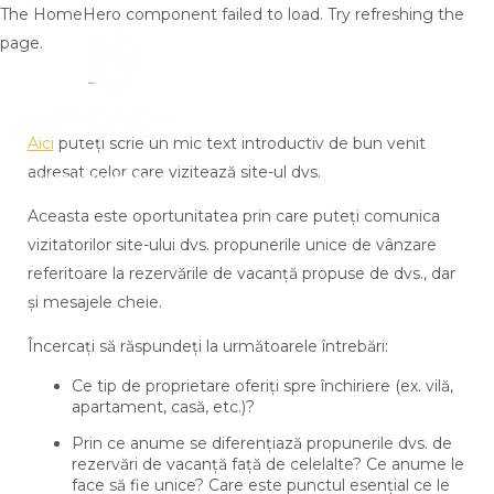
The HomeHero component failed to load. Try refreshing the
page.
Aici
puteţi scrie un mic text introductiv de bun venit
adresat celor care vizitează site-ul dvs.
Villas | Apartments |
Holiday Homes
Acasă
Aceasta este oportunitatea prin care puteţi comunica
Toate proprietatile
▾
vizitatorilor site-ului dvs. propunerile unice de vânzare
Lista pe Vacacia
referitoare la rezervările de vacanţă propuse de dvs., dar
Contactati-ne
şi mesajele cheie.
De ce să alegeți Vacacia
Administrare proprietăți în Gran Canaria
Încercaţi să răspundeţi la următoarele întrebări:
Ce tip de proprietare oferiţi spre închiriere (ex. vilă,
apartament, casă, etc.)?
Prin ce anume se diferenţiază propunerile dvs. de
rezervări de vacanţă faţă de celelalte? Ce anume le
face să fie unice? Care este punctul esenţial ce le