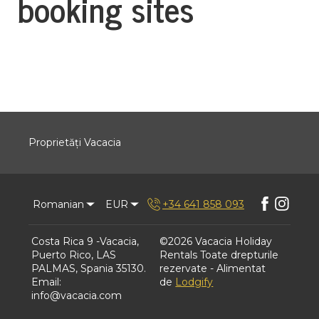
booking sites
Proprietăți Vacacia
Romanian
EUR
+34 641 858 093
Costa Rica 9 -Vacacia,
©
2026
Vacacia Holiday
Puerto Rico, LAS
Rentals
Toate drepturile
PALMAS, Spania 35130
.
rezervate
- Alimentat
Email
:
de
Lodgify
info@vacacia.com