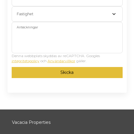
Fastighet
Anteckningar
Denna webbplats skyddas av reCAPTCHA. Googles
integritetspolicy
och
Användarvillkor
gäller.
Skicka
Vacacia Properties