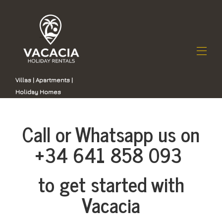
Villas | Apartments |
Holiday Homes
Start
Samtliga fastigheter
▾
Lista på Vacacia
Call or Whatsapp us on
Kontakta oss
Varför välja Vacacia
+34 641 858 093
Fastighetsförvaltning på Gran Canaria
to get started with
Vacacia